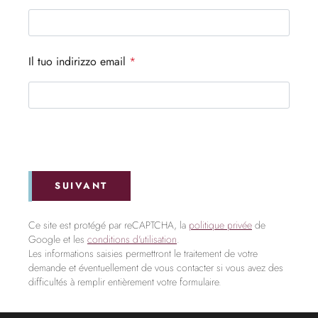
Il tuo indirizzo email
*
SUIVANT
Ce site est protégé par reCAPTCHA, la
politique privée
de
Google et les
conditions d'utilisation
.
Les informations saisies permettront le traitement de votre
demande et éventuellement de vous contacter si vous avez des
difficultés à remplir entièrement votre formulaire.