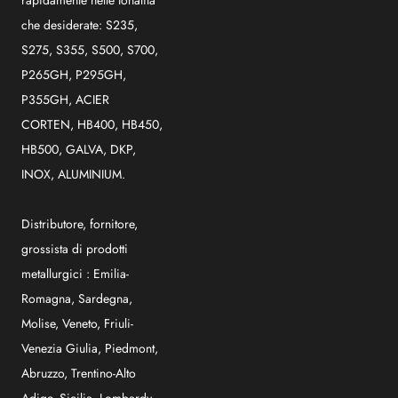
rapidamente nelle tonalità
che desiderate: S235,
S275, S355, S500, S700,
P265GH, P295GH,
P355GH, ACIER
CORTEN, HB400, HB450,
HB500, GALVA, DKP,
INOX, ALUMINIUM.
Distributore, fornitore,
grossista di prodotti
metallurgici :
Emilia-
Romagna
,
Sardegna
,
Molise
,
Veneto
,
Friuli-
Venezia Giulia
,
Piedmont
,
Abruzzo
,
Trentino-Alto