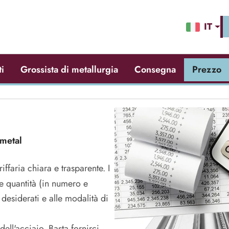
IT
ti
Grossista di metallurgia
Consegna
Prezzo
ametal
iffaria chiara e trasparente. I
re quantità (in numero e
 desiderati e alle modalità di
dell'acciaio. Basta fornirci