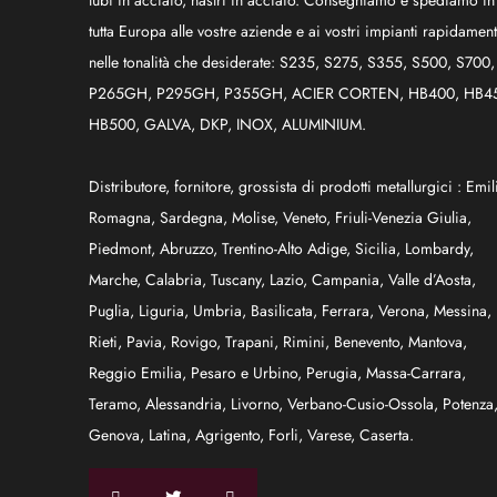
tutta Europa alle vostre aziende e ai vostri impianti rapidamen
nelle tonalità che desiderate: S235, S275, S355, S500, S700,
P265GH, P295GH, P355GH, ACIER CORTEN, HB400, HB4
HB500, GALVA, DKP, INOX, ALUMINIUM.
Distributore, fornitore, grossista di prodotti metallurgici :
Emil
Romagna
,
Sardegna
,
Molise
,
Veneto
,
Friuli-Venezia Giulia
,
Piedmont
,
Abruzzo
,
Trentino-Alto Adige
,
Sicilia
,
Lombardy
,
Marche
,
Calabria
,
Tuscany
,
Lazio
,
Campania
,
Valle d’Aosta
,
Puglia
,
Liguria
,
Umbria
,
Basilicata
,
Ferrara
,
Verona
,
Messina
,
Rieti
,
Pavia
,
Rovigo
,
Trapani
,
Rimini
,
Benevento
,
Mantova
,
Reggio Emilia
,
Pesaro e Urbino
,
Perugia
,
Massa-Carrara
,
Teramo
,
Alessandria
,
Livorno
,
Verbano-Cusio-Ossola
,
Potenza
Genova
,
Latina
,
Agrigento
,
Forli
,
Varese
,
Caserta
.