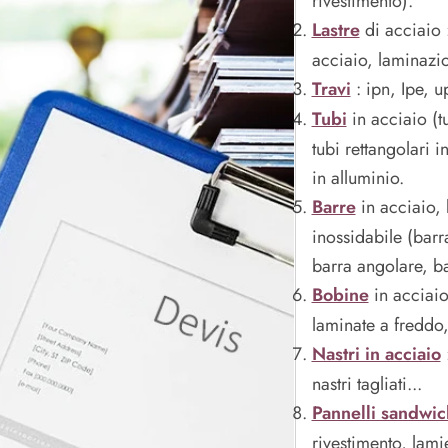
rivestimento).
Lastre
di acciaio 
acciaio, laminazio
Travi
: ipn, Ipe, 
Tubi
in acciaio
(t
tubi rettangolari i
in alluminio.
Barre
in acciaio, 
inossidabile (barr
barra angolare, ba
Bobine
in acciai
laminate a freddo,
Nastri in acciaio
nastri tagliati...
Pannelli sandwic
rivestimento, lami