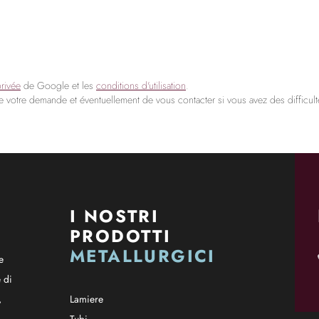
privée
de Google et les
conditions d'utilisation
.
de votre demande et éventuellement de vous contacter si vous avez des difficulté
I NOSTRI
PRODOTTI
METALLURGICI
e
 di
,
Lamiere
Tubi