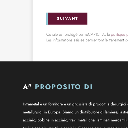
SUIVANT
Ce site est protégé par reCAPTCHA, la
politique 
Les informations saisies permettront le traitement 
A"
PROPOSITO DI
Intrametal è un fornitore e un grossista di prodotti siderurgici 
metallurgici in Europa. Siamo un distributore di lamiere, lastre
acciaio, bobine in acciaio, travi metalliche, laminati mercantili
tubi in acciaio, nastri in acciaio. Consegniamo e spediamo in