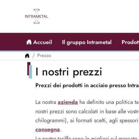
Accueil
Il gruppo Intrametal
Prodot
Prezzo
I nostri prezzi
Prezzi dei prodotti in acciaio presso Intr
La nostra
azienda
ha definito una politica tar
nostri prezzi sono calcolati in base alle vost
chilogrammi), ai formati scelti, agli spessori
consegna
.
Le nostre tariffe sono le migliori sul mercato 