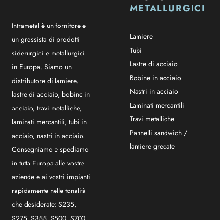
METALLURGICI
Intrametal è un fornitore e
Lamiere
un grossista di prodotti
Tubi
siderurgici e metallurgici
Lastre di acciaio
in Europa. Siamo un
Bobine in acciaio
distributore di lamiere,
Nastri in acciaio
lastre di acciaio, bobine in
Laminati mercantili
acciaio, travi metalliche,
Travi metalliche
laminati mercantili, tubi in
Pannelli sandwich /
acciaio, nastri in acciaio.
lamiere grecate
Consegniamo e spediamo
in tutta Europa alle vostre
aziende e ai vostri impianti
rapidamente nelle tonalità
che desiderate: S235,
S275, S355, S500, S700,