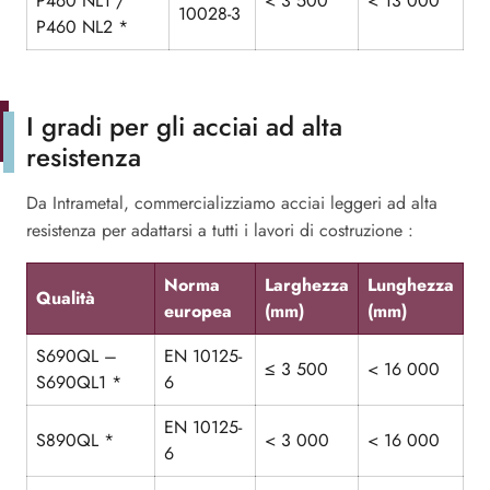
P460 NL1 /
< 3 500
< 13 000
10028-3
P460 NL2 *
I gradi per gli acciai ad alta
resistenza
Da Intrametal, commercializziamo acciai leggeri ad alta
resistenza per adattarsi a tutti i lavori di costruzione :
Norma
Larghezza
Lunghezza
Qualità
europea
(mm)
(mm)
S690QL –
EN 10125-
≤ 3 500
< 16 000
S690QL1 *
6
EN 10125-
S890QL *
< 3 000
< 16 000
6