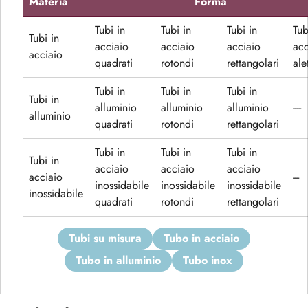
Materia
Forma
Tubi in
Tubi in
Tubi in
Tub
Tubi in
acciaio
acciaio
acciaio
acc
acciaio
quadrati
rotondi
rettangolari
alet
Tubi in
Tubi in
Tubi in
Tubi in
alluminio
alluminio
alluminio
----
alluminio
quadrati
rotondi
rettangolari
Tubi in
Tubi in
Tubi in
Tubi in
acciaio
acciaio
acciaio
acciaio
---
inossidabile
inossidabile
inossidabile
inossidabile
quadrati
rotondi
rettangolari
tubi su misura
tubo in acciaio
tubo in alluminio
tubo inox