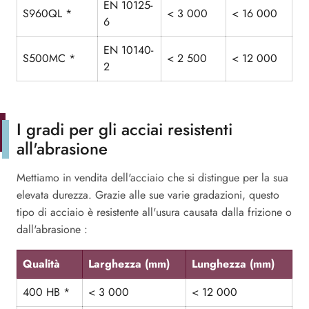
EN 10125-
S960QL *
< 3 000
< 16 000
6
EN 10140-
S500MC *
< 2 500
< 12 000
2
I gradi per gli acciai resistenti
all'abrasione
Mettiamo in vendita dell'acciaio che si distingue per la sua
elevata durezza. Grazie alle sue varie gradazioni, questo
tipo di acciaio è resistente all'usura causata dalla frizione o
dall'abrasione :
Qualità
Larghezza (mm)
Lunghezza (mm)
400 HB *
< 3 000
< 12 000