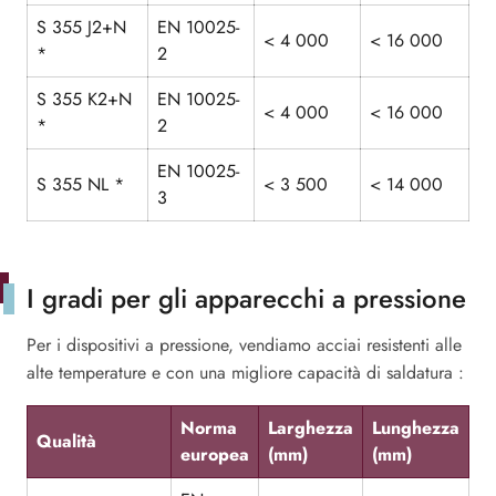
S 355 J2+N
EN 10025-
< 4 000
< 16 000
*
2
S 355 K2+N
EN 10025-
< 4 000
< 16 000
*
2
EN 10025-
S 355 NL *
< 3 500
< 14 000
3
I gradi per gli apparecchi a pressione
Per i dispositivi a pressione, vendiamo acciai resistenti alle
alte temperature e con una migliore capacità di saldatura :
Norma
Larghezza
Lunghezza
Qualità
europea
(mm)
(mm)