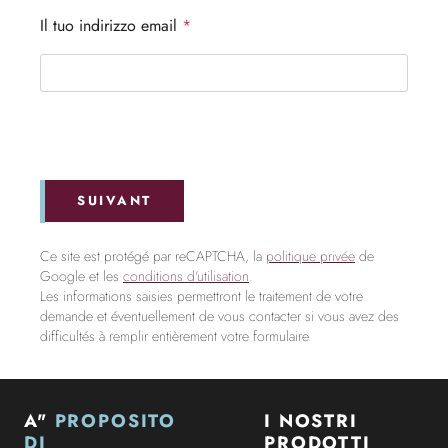
Il tuo indirizzo email
*
SUIVANT
Ce site est protégé par reCAPTCHA, la
politique privée
de
Google et les
conditions d'utilisation
.
Les informations saisies permettront le traitement de votre
demande et éventuellement de vous contacter si vous avez des
difficultés à remplir entièrement votre formulaire.
A"
PROPOSITO
I NOSTRI
DI
PRODOTTI