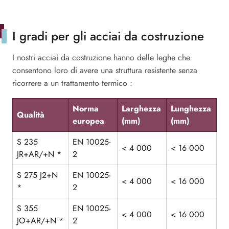
I gradi per gli acciai da costruzione
I nostri acciai da costruzione hanno delle leghe che
consentono loro di avere una struttura resistente senza
ricorrere a un trattamento termico :
Norma
Larghezza
Lunghezza
Qualità
europea
(mm)
(mm)
S 235
EN 10025-
< 4 000
< 16 000
JR+AR/+N *
2
S 275 J2+N
EN 10025-
< 4 000
< 16 000
*
2
S 355
EN 10025-
< 4 000
< 16 000
JO+AR/+N *
2