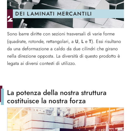
DEI LAMINATI MERCANTILI
l
Sono barre diritte con sezioni trasversali di varie forme
Qu
ai
U
L
T
pr
(quadrate, rotonde, rettangolari, a
,
e
). Essi risultano
a
Qu
da una deformazione a caldo da due cilindri che girano
 :
nella direzione opposta. La diversità di questo prodotto è
fo
legata ai diversi contesti di utilizzo.
su
tor
La potenza della nostra struttura
costituisce la nostra forza