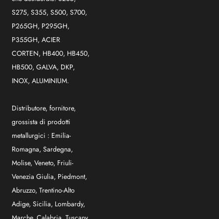
S275, S355, S500, S700,
P265GH, P295GH,
P355GH, ACIER
CORTEN, HB400, HB450,
HB500, GALVA, DKP,
INOX, ALUMINIUM.
Distributore, fornitore,
grossista di prodotti
metallurgici :
Emilia-
Romagna
,
Sardegna
,
Molise
,
Veneto
,
Friuli-
Venezia Giulia
,
Piedmont
,
Abruzzo
,
Trentino-Alto
Adige
,
Sicilia
,
Lombardy
,
Marche
,
Calabria
,
Tuscany
,