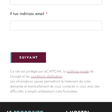
Il tuo indirizzo email
*
SUIVANT
Ce site est protégé par reCAPTCHA, la
politique privée
de
Google et les
conditions d'utilisation
.
Les informations saisies permettront le traitement de votre
demande et éventuellement de vous contacter si vous avez des
difficultés à remplir entièrement votre formulaire.