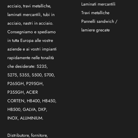
Laminati mercantili
acciaio, travi metalliche,
Travi metalliche
laminati mercantili, tubi in
Pannelli sandwich /
acciaio, nastri in acciaio.
lamiere grecate
Consegniamo e spediamo
in tutta Europa alle vostre
aziende e ai vostri impianti
rapidamente nelle tonalità
che desiderate: S235,
S275, S355, S500, S700,
P265GH, P295GH,
P355GH, ACIER
CORTEN, HB400, HB450,
HB500, GALVA, DKP,
INOX, ALUMINIUM.
Distributore, fornitore,