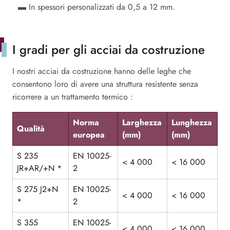
In spessori personalizzati da 0,5 a 12 mm.
I gradi per gli acciai da costruzione
I nostri acciai da costruzione hanno delle leghe che
consentono loro di avere una struttura resistente senza
ricorrere a un trattamento termico :
Norma
Larghezza
Lunghezza
Qualità
europea
(mm)
(mm)
S 235
EN 10025-
< 4 000
< 16 000
JR+AR/+N *
2
S 275 J2+N
EN 10025-
< 4 000
< 16 000
*
2
S 355
EN 10025-
< 4 000
< 16 000