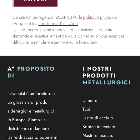
SUIVANT
Ce site est protégé par reCAPTCHA, la
politique privée
de
Google et les
conditions d'utilisation
.
Les informations saisies permettront le traitement de votre
demande et éventuellement de vous contacter si vous avez des
difficultés à remplir entièrement votre formulaire.
A"
PROPOSITO
I NOSTRI
DI
PRODOTTI
METALLURGICI
Intrametal è un fornitore e
Lamiere
un grossista di prodotti
Tubi
siderurgici e metallurgici
Lastre di acciaio
in Europa. Siamo un
Bobine in acciaio
distributore di lamiere,
Nastri in acciaio
lastre di acciaio, bobine in