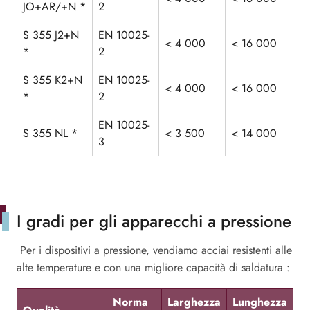
JO+AR/+N *
2
S 355 J2+N
EN 10025-
< 4 000
< 16 000
*
2
S 355 K2+N
EN 10025-
< 4 000
< 16 000
*
2
EN 10025-
S 355 NL *
< 3 500
< 14 000
3
I gradi per gli apparecchi a pressione
Per i dispositivi a pressione, vendiamo acciai resistenti alle
alte temperature e con una migliore capacità di saldatura :
Norma
Larghezza
Lunghezza